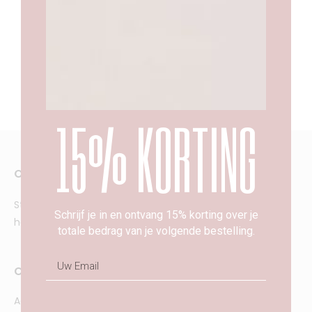
Oorsprong
Stijlvolle nachtkleding, badjassen en loungewear van de
laatste trends tot tijdloze designs.
15% KORTING
Over A Sense of Love
Stijlvolle nachtkleding, badjassen en pyjama’s van de
Schrijf je in en ontvang 15% korting over je
hoogste kwaliteit.
totale bedrag van je volgende bestelling.
Collectie
Meer over A Sense of
Love
Activewear