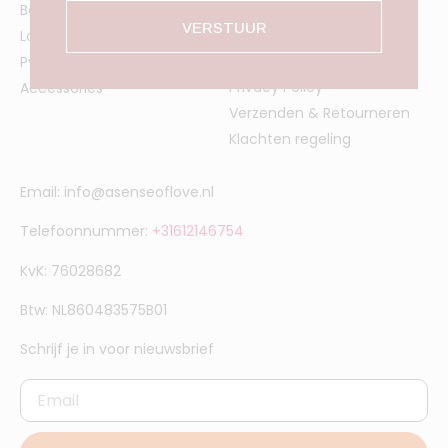
Ons verhaal
Badjassen
VERSTUUR
Contact
Loungewear
Algemene voorwaarden
Pyjama's
Privacy Policy
Accessories
Verzenden & Retourneren
Klachten regeling
Email: info@asenseoflove.nl
Telefoonnummer:
+31612146754
KvK: 76028682
Btw: NL860483575B01
Schrijf je in voor nieuwsbrief