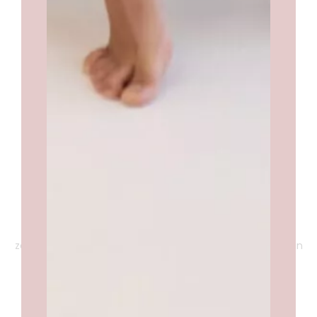
Missie
Samenbrengen van comfort, luxe en stijl.
Kwaliteit
Kleding van hoge kwaliteit. Wij kiezen onze artikelen
zorgvuldig en letten op de stoffen waar de producten van
zijn gemaakt.