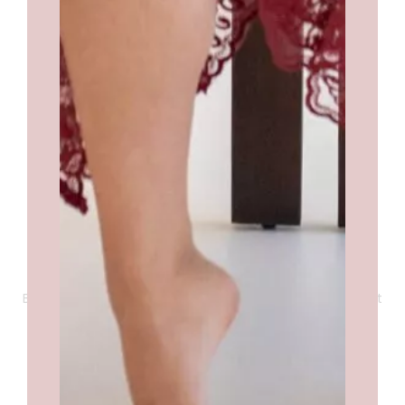
Waffle Heren Badjas/ Ochtendjas
←
1
2
3
…
17
18
19
20
Visie
Bij A Sense of Love vinden wij dat de stoffen die je draagt
prettig moeten aanvoelen op je huid. Een gevoel zo
prettig, dat je liefde voelt.