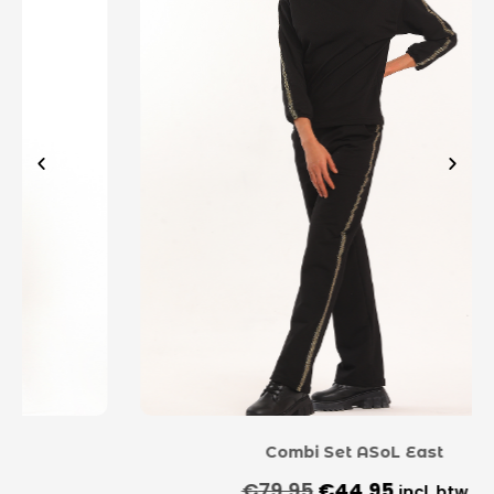
Combi Set ASoL East
€
79,95
€
44,95
incl. btw