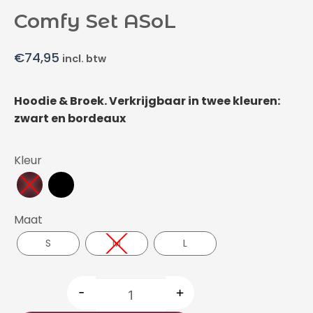
Comfy Set ASoL
€
74,95
incl. btw
Hoodie & Broek. Verkrijgbaar in twee kleuren:
zwart en bordeaux
Kleur
Maat
S
M
L
-
+