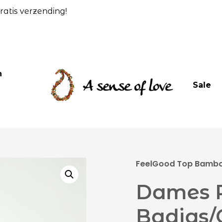
atis verzending!
n
Sale
FeelGood Top Bamboe
Dames R
Badjas/