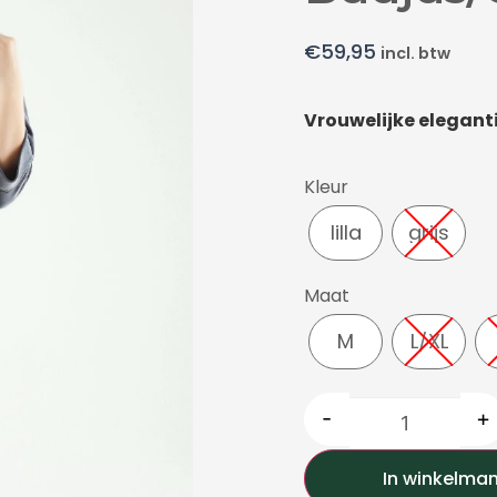
€
59,95
incl. btw
Vrouwelijke eleganti
Kleur
lilla
grijs
Maat
M
L/XL
-
+
In winkelma