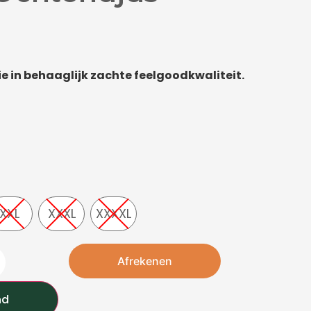
e in behaaglijk zachte feelgoodkwaliteit.
XXL
XXXL
XXXXL
Afrekenen
nd