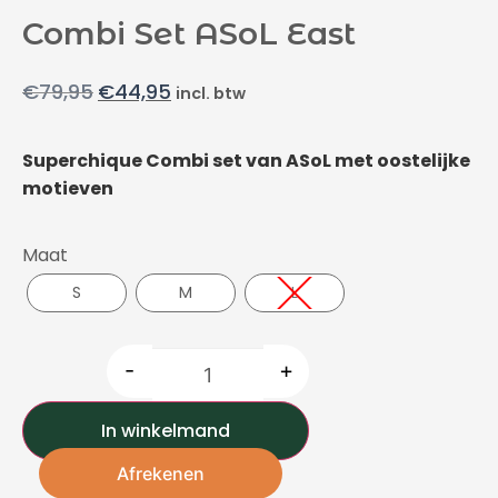
Combi Set ASoL East
€
79,95
€
44,95
incl. btw
Superchique Combi set van ASoL met oostelijke
motieven
Maat
S
M
L
-
+
In winkelmand
Afrekenen