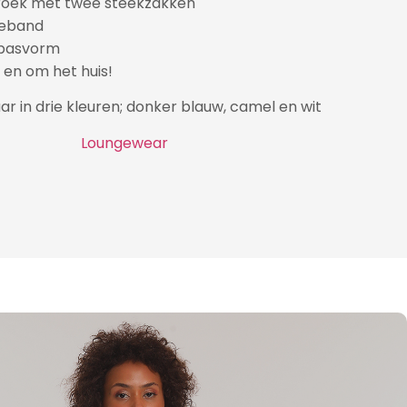
roek met twee steekzakken
lleband
 pasvorm
n en om het huis!
ar in drie kleuren; donker blauw, camel en wit
Loungewear