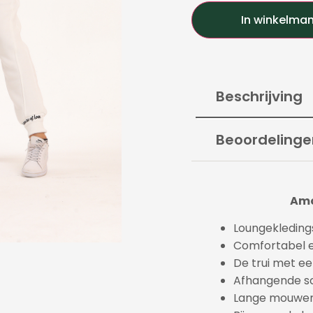
In winkelma
Beschrijving
Beoordelinge
Amo
Loungekleding
Comfortabel e
De trui met e
Afhangende s
Lange mouwe