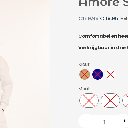
Amore 
€
159,95
€
119,95
incl
Comfortabel en heer
Verkrijgbaar in drie
Kleur
Maat
S
M
-
+