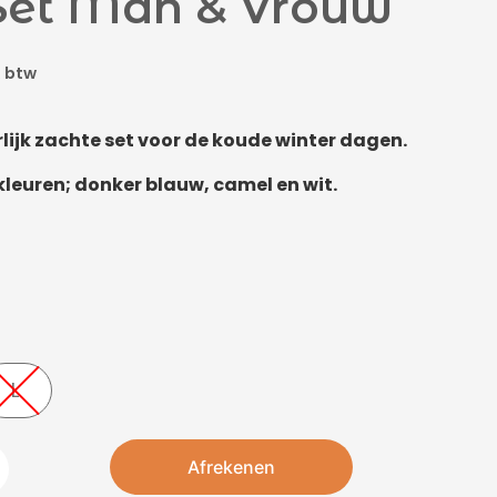
Set Man & Vrouw
. btw
lijk zachte set voor de koude winter dagen.
 kleuren; donker blauw, camel en wit.
L
Afrekenen