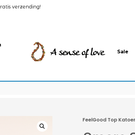
atis verzending!
n
Sale
FeelGood Top Katoen 