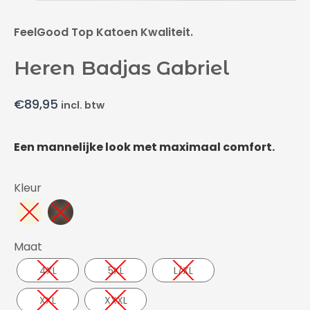
FeelGood Top Katoen Kwaliteit.
Heren Badjas Gabriel
€
89,95
incl. btw
Een mannelijke look met maximaal comfort.
Kleur
Maat
4XL
5XL
L/XL
XXL
XXXL