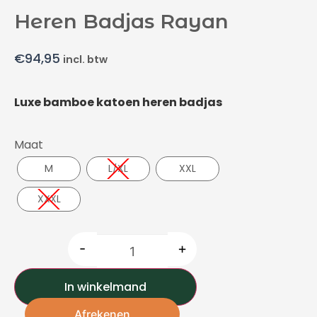
Heren Badjas Rayan
€
94,95
incl. btw
Luxe bamboe katoen heren badjas
Maat
M
L/XL
XXL
XXXL
-
+
In winkelmand
Afrekenen