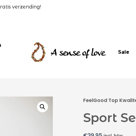
atis verzending!
n
Sale
FeelGood Top Kwalite
Sport Se
€
39,95
incl. btw