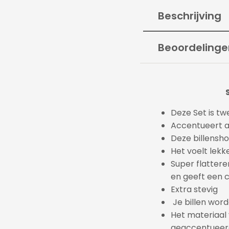
Beschrijving
Beoordelinge
Deze Set is tw
Accentueert al
Deze billensho
Het voelt lekk
Super flatteren
en geeft een c
Extra stevig
Je billen worde
Het materiaal 
geaccentueerd