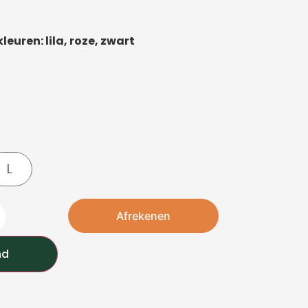
leuren: lila, roze, zwart
L
Afrekenen
nd