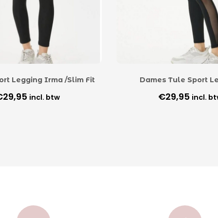
rt Legging Irma /Slim Fit
Dames Tule Sport L
€
29,95
€
29,95
incl. btw
incl. b