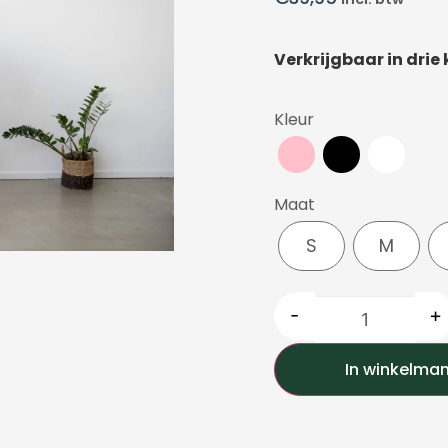
Verkrijgbaar in drie k
Kleur
Maat
S
M
-
+
In winkelma