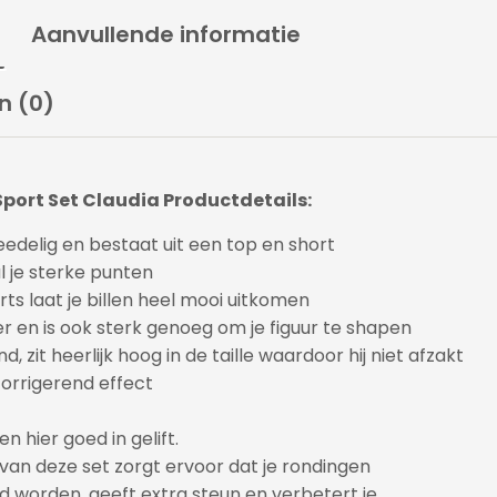
Aanvullende informatie
n (0)
Sport Set Claudia Productdetails:
eedelig en bestaat uit een top en short
 je sterke punten
rts laat je billen heel mooi uitkomen
er en is ook sterk genoeg om je figuur te shapen
d, zit heerlijk hoog in de taille waardoor hij niet afzakt
orrigerend effect
n hier goed in gelift.
van deze set zorgt ervoor dat je rondingen
 worden, geeft extra steun en verbetert je