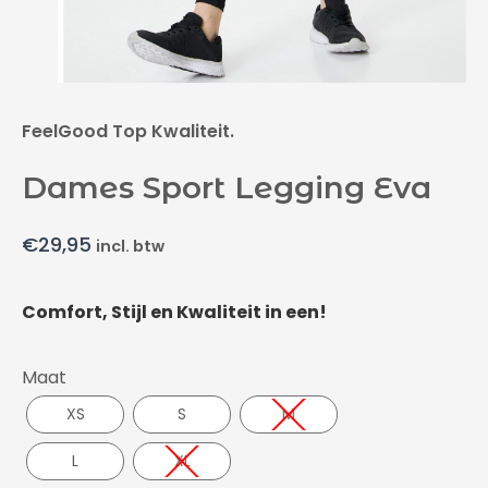
FeelGood Top Kwaliteit.
Dames Sport Legging Eva
€
29,95
incl. btw
Comfort, Stijl en Kwaliteit in een!
Maat
XS
S
M
L
XL