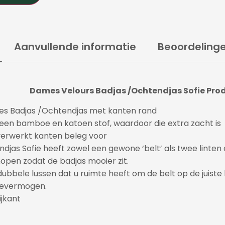
Aanvullende informatie
Beoordelinge
Dames Velours Badjas /Ochtendjas Sofie Prod
s Badjas /Ochtendjas met kanten rand
en bamboe en katoen stof, waardoor die extra zacht is
 verwerkt kanten beleg voor
djas Sofie heeft zowel een gewone ‘belt’ als twee linten
open zodat de badjas mooier zit.
ubbele lussen dat u ruimte heeft om de belt op de juiste
ievermogen.
ijkant