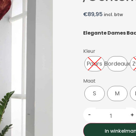
€
89,95
incl. btw
Elegante Dames Bad
Kleur
Paars
Bordeaux
Z
Maat
S
M
-
+
In winkelma