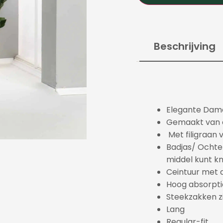
Beschrijving
Elegante Dame
Gemaakt van e
Met filigraan
Badjas/ Ochten
middel kunt kn
Ceintuur met d
Hoog absorpt
Steekzakken z
Lang
Regular-fit