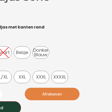
jas met kanten rand
Donker
wart
Beige
Blauw
L/XL
XXL
XXXL
XXXXL
Afrekenen
nd