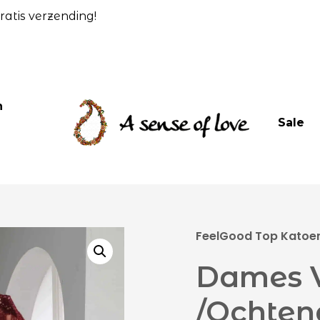
atis verzending!
n
Sale
FeelGood Top Katoen 
Dames V
/Ochten