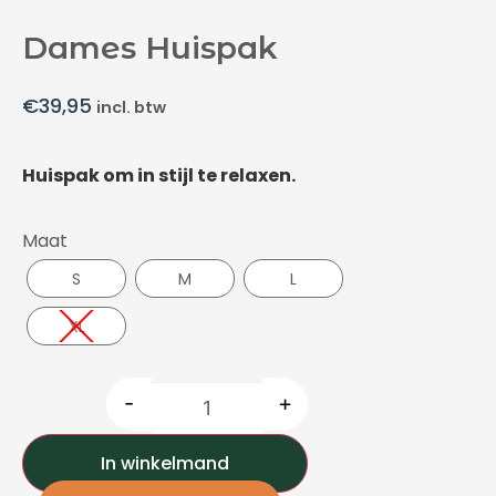
Dames Huispak
€
39,95
incl. btw
Huispak om in stijl te relaxen.
Maat
S
M
L
XL
-
+
In winkelmand