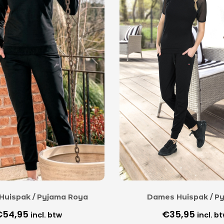
Huispak / Pyjama Roya
Dames Huispak / P
€
54,95
€
35,95
incl. btw
incl. b