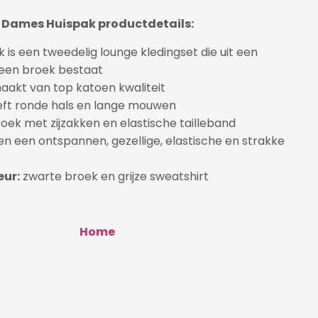
Dames Huispak productdetails:
is een tweedelig lounge kledingset die uit een
 een broek bestaat
aakt van top katoen kwaliteit
eft ronde hals en lange mouwen
oek met zijzakken en elastische tailleband
 en een ontspannen, gezellige, elastische en strakke
eur:
zwarte broek en grijze sweatshirt
Home