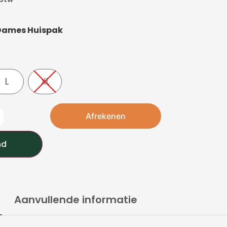
 Dames Huispak
L
XL
Afrekenen
nd
Aanvullende informatie