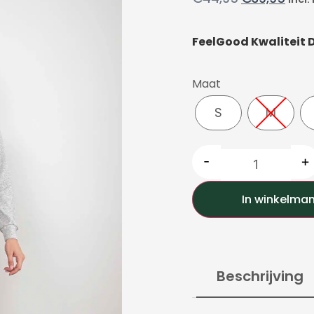
FeelGood Kwaliteit
Maat
S
M
-
+
In winkelma
Beschrijving