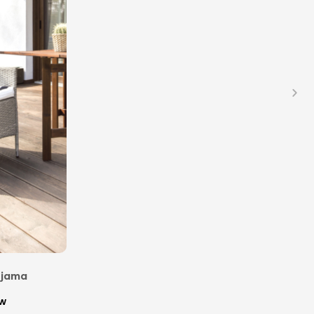
yjama
tw