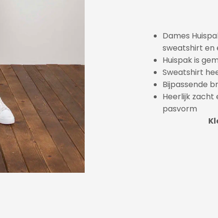
Dames Huispak 
sweatshirt en
Huispak is gem
Sweatshirt he
Bijpassende br
Heerlijk zacht
pasvorm
Kl