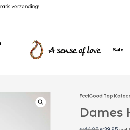
atis verzending!
n
Sale
FeelGood Top Katoen 
Dames 
€
44,95
€
39,95
incl.