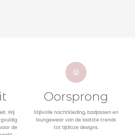
it
Oorsprong
it. Wij
Stijlvolle nachtkleding, badjassen en
rgvuldig
loungewear van de laatste trends
 waar de
tot tijdloze designs.
maakt.