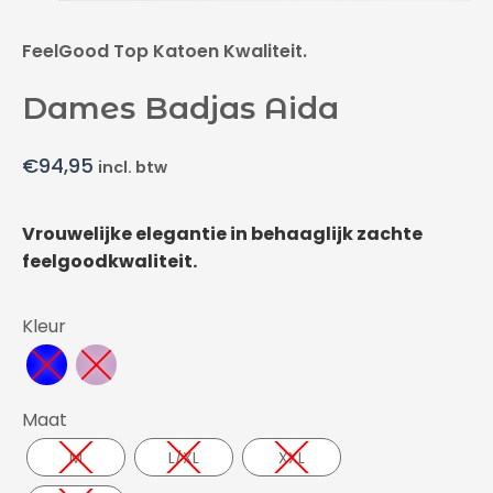
FeelGood Top Katoen Kwaliteit.
Dames Badjas Aida
€
94,95
incl. btw
Vrouwelijke elegantie in behaaglijk zachte
feelgoodkwaliteit.
Kleur
Maat
M
L/XL
XXL