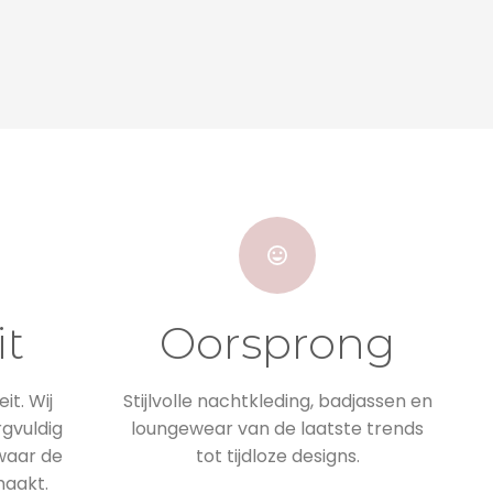
it
Oorsprong
it. Wij
Stijlvolle nachtkleding, badjassen en
rgvuldig
loungewear van de laatste trends
 waar de
tot tijdloze designs.
maakt.