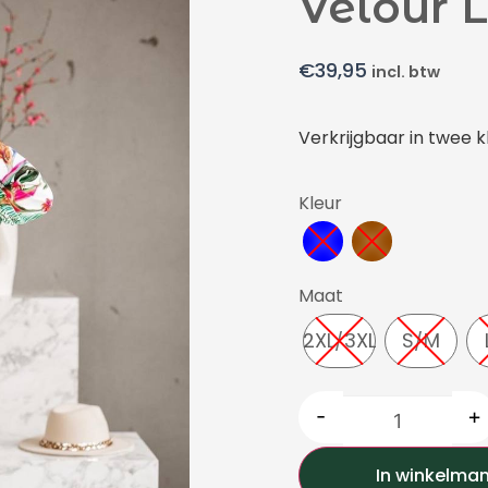
Velour 
€
39,95
incl. btw
Verkrijgbaar in twee k
Kleur
Maat
2XL/3XL
S/M
-
+
In winkelma