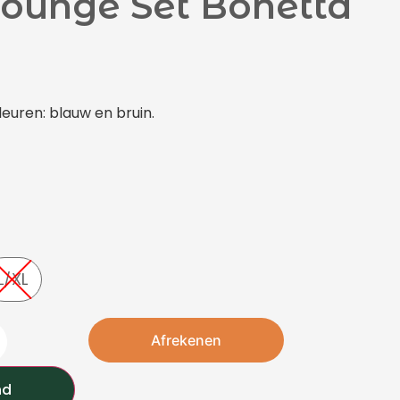
Lounge Set Bonetta
leuren: blauw en bruin.
L/XL
Afrekenen
nd