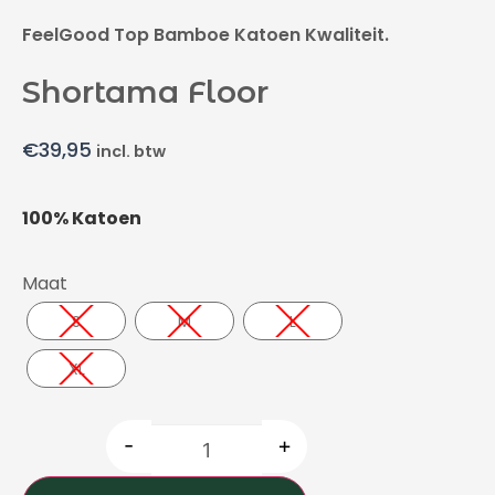
FeelGood Top Bamboe Katoen Kwaliteit.
Shortama Floor
€
39,95
incl. btw
100% Katoen
Maat
S
M
L
XL
-
+