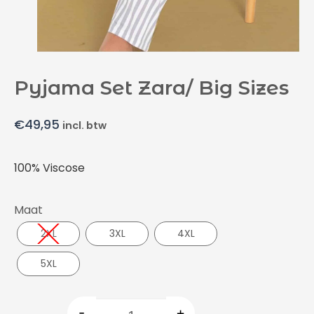
Pyjama Set Zara/ Big Sizes
€
49,95
incl. btw
100% Viscose
Maat
2XL
3XL
4XL
5XL
-
+