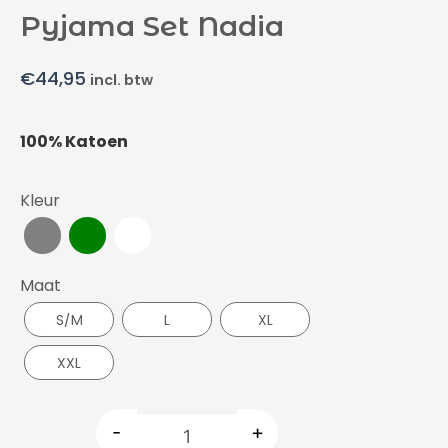
Pyjama Set Nadia
€
44,95
incl. btw
100% Katoen
Kleur
Maat
S/M
L
XL
XXL
-
+