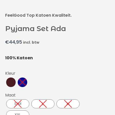
FeelGood Top Katoen Kwaliteit.
Pyjama Set Ada
€
44,95
incl. btw
100% Katoen
Kleur
Maat
S/M
L
XL
XXL