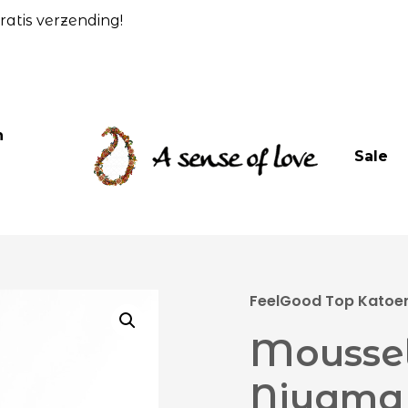
atis verzending!
n
Sale
FeelGood Top Katoen 
Moussel
Niyama