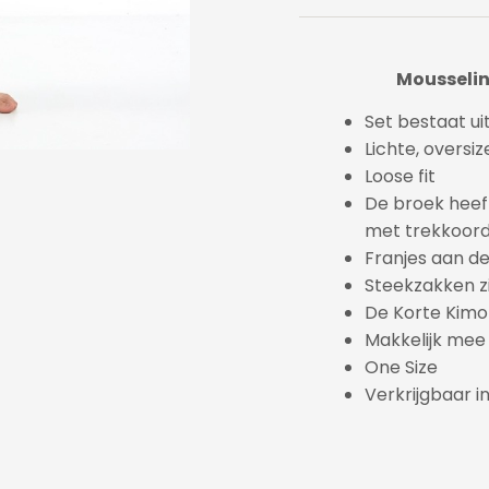
Mousselin
Set bestaat ui
Lichte, oversi
Loose fit
De broek heeft
met trekkoor
Franjes aan d
Steekzakken z
De Korte Kimo
Makkelijk mee
One Size
Verkrijgbaar i