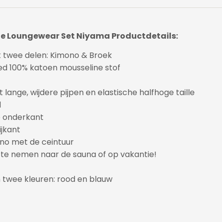
e Loungewear Set Niyama Productdetails:
t twee delen: Kimono & Broek
zed 100% katoen mousseline stof
 lange, wijdere pijpen en elastische halfhoge taille
d
e onderkant
ijkant
no met de ceintuur
 te nemen naar de sauna of op vakantie!
n twee kleuren: rood en blauw