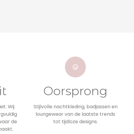
it
Oorsprong
it. Wij
Stijlvolle nachtkleding, badjassen en
rgvuldig
loungewear van de laatste trends
 waar de
tot tijdloze designs.
maakt.