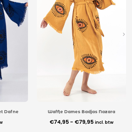
et Dafne
Waffle Dames Badjas Nazara
€
74,95
-
€
79,95
tw
incl. btw