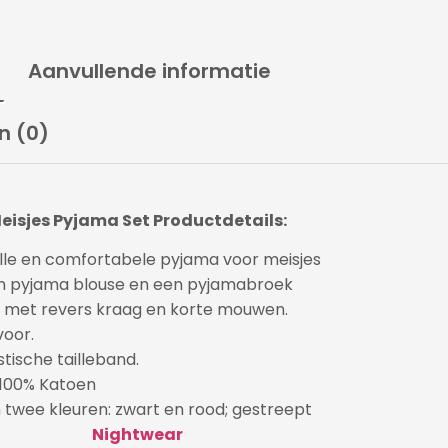
Aanvullende informatie
n (0)
eisjes Pyjama Set Productdetails:
volle en comfortabele pyjama voor meisjes
en pyjama blouse en een pyjamabroek
 met revers kraag en korte mouwen.
voor.
tische tailleband.
100% Katoen
n twee kleuren: zwart en rood; gestreept
Nightwear