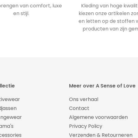
engen van comfort, luxe
Kleding van hoge kwalite
en stijl.
kiezen onze artikelen zo
en letten op de stoffen
producten van zijn ge
lectie
Meer over A Sense of Love
tivewear
Ons verhaal
djassen
Contact
ungewear
Algemene voorwaarden
jama's
Privacy Policy
cessories
Verzenden & Retourneren