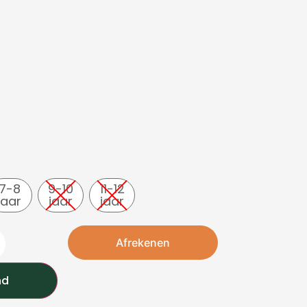
7-8
9-10
11-12
jaar
jaar
jaar
Afrekenen
nd