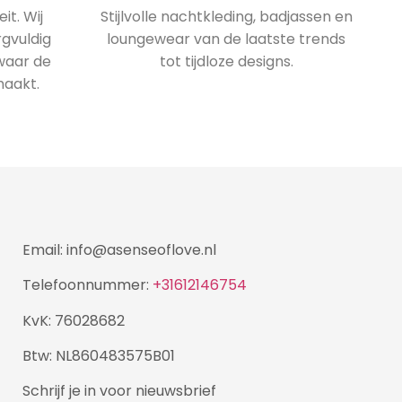
it. Wij
Stijlvolle nachtkleding, badjassen en
rgvuldig
loungewear van de laatste trends
 waar de
tot tijdloze designs.
maakt.
Email: info@asenseoflove.nl
Telefoonnummer:
+31612146754
KvK: 76028682
Btw: NL860483575B01
Schrijf je in voor nieuwsbrief