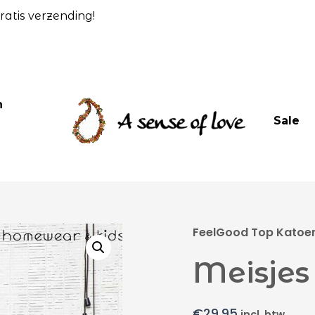
atis verzending!
n
Sale
FeelGood Top Katoen 
Meisjes
€
29,95
incl. btw