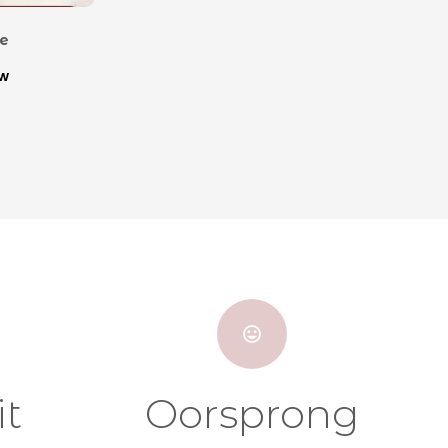
ce
tw
it
Oorsprong