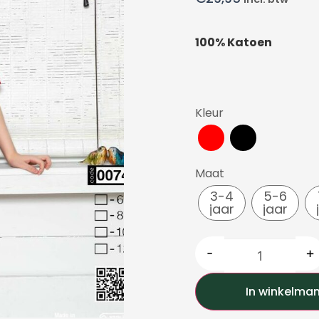
100% Katoen
Kleur
Maat
3-4
5-6
jaar
jaar
-
+
In winkelma