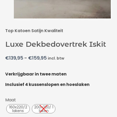
Top Katoen Satijn Kwaliteit
Luxe Dekbedovertrek Iskit
€
139,95
-
€
159,95
incl. btw
Verkrijgbaar in twee maten
Inclusief 4 kussenslopen en hoeslaken
Maat
160x220/2
200x220/ 1
lakens
laken