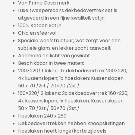
Van Prima Casa merk
Luxe tweepersoons dekbedovertrek set is
uitgevoerd in een fijne kwaliteit satijn
100% Katoen Satijn
Chic en sfeervol
Speciale weefstructuur, wat zorgt voor een
subtiele glans en lekker zacht aanvoelt
Ademend en licht van gewicht
Beschikbaar in twee maten:
200×220/ 1 laken : 1x dekbedovertrek 200×220;
4x kussenslopen; 1x hoeslaken; Kussenslopen
50 x 70 /2st./ 70×70 /2st./
160×220/ 2 lakens: 2x dekbedovertrek 160×220;
4x kussenslopen; 1x hoeslaken; Kussenslopen
50 x 70 /2st./ 50×70 /2st./
Hoeslaken 240 x 260
Dekbedovertrekken hebben knoopsluitingen
Hoeslaken heeft lange/korte zijlabels