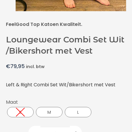
FeelGood Top Katoen Kwaliteit.
Loungewear Combi Set Wit
/Bikershort met Vest
€
79,95
incl. btw
Left & Right Combi Set Wit/Bikershort met Vest
Maat
S
M
L