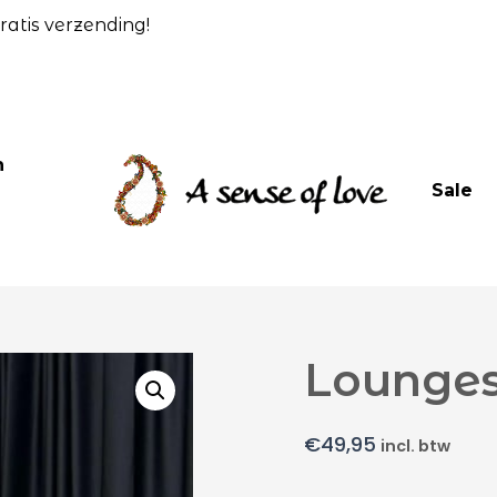
atis verzending!
n
Sale
Lounges
€
49,95
incl. btw