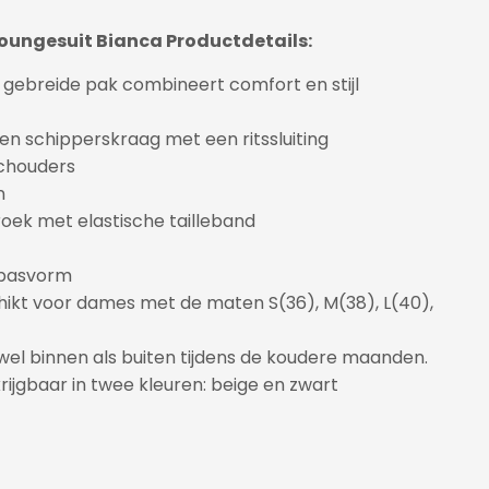
oungesuit Bianca Productdetails:
 gebreide pak combineert comfort en stijl
een schipperskraag met een ritssluiting
chouders
n
oek met elastische tailleband
 pasvorm
hikt voor dames met de maten S(36), M(38), L(40),
wel binnen als buiten tijdens de koudere maanden.
rijgbaar in twee kleuren: beige en zwart