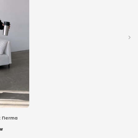
t Nerma
tw