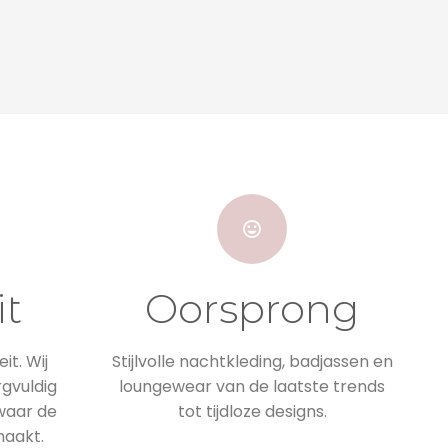
it
Oorsprong
it. Wij
Stijlvolle nachtkleding, badjassen en
rgvuldig
loungewear van de laatste trends
 waar de
tot tijdloze designs.
maakt.