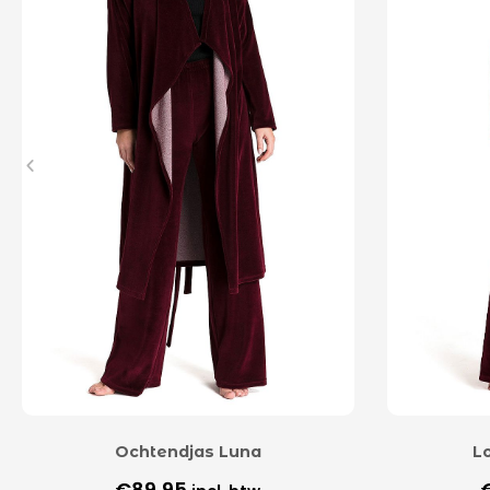
Ochtendjas Luna
L
€
89,95