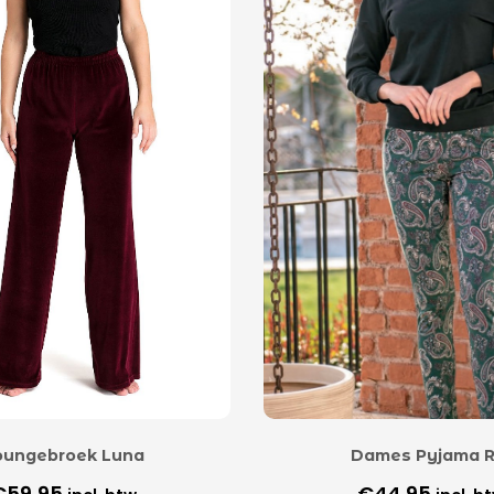
oungebroek Luna
Dames Pyjama R
€
59,95
€
44,95