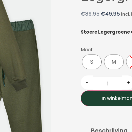
€
89,95
€
49,95
incl.
Stoere Legergroene
Maat
S
M
-
+
In winkelma
Beschrijving