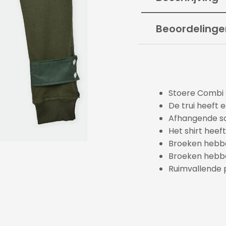
Beoordelinge
Stoere Combi S
De trui heeft 
Afhangende s
Het shirt heeft
Broeken hebbe
Broeken hebbe
Ruimvallende