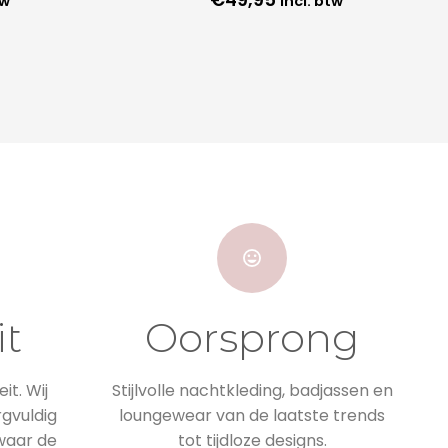
tw
incl. btw
it
Oorsprong
it. Wij
Stijlvolle nachtkleding, badjassen en
rgvuldig
loungewear van de laatste trends
 waar de
tot tijdloze designs.