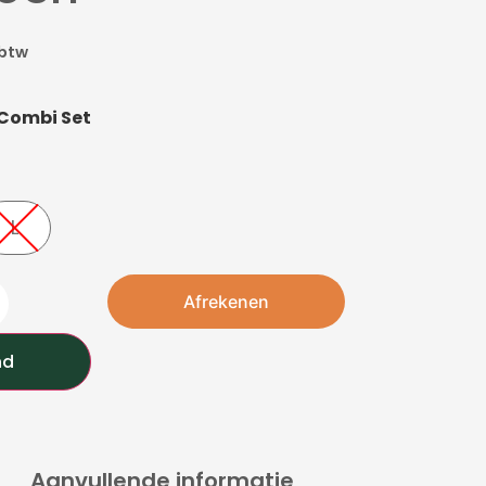
 btw
 Combi Set
L
Afrekenen
nd
Aanvullende informatie