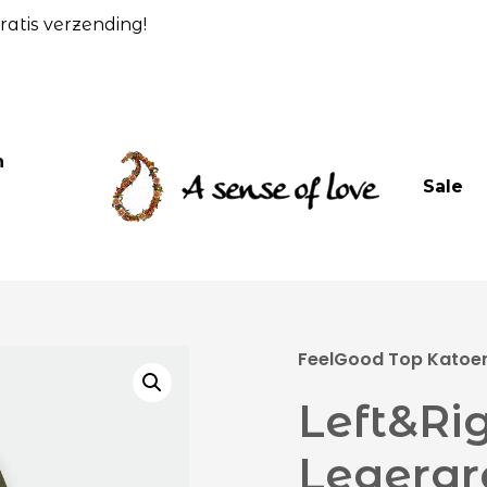
atis verzending!
n
Sale
FeelGood Top Katoen 
Left&Ri
Legergr