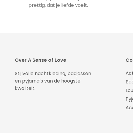
prettig, dat je liefde voelt.
Over A Sense of Love
Col
Ac
Stijlvolle nachtkleding, badjassen
en pyjama’s van de hoogste
Ba
kwaliteit.
Lo
Py
Ac