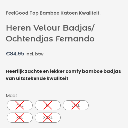
FeelGood Top Bamboe Katoen Kwaliteit.
Heren Velour Badjas/
Ochtendjas Fernando
€
84,95
incl. btw
Heerlijk zachte en lekker comfy bamboe badjas
van uitstekende kwaliteit
Maat
4XL
M
L/XL
XXL
XXXL