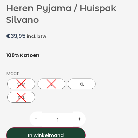
Heren Pyjama / Huispak
Silvano
€
39,95
incl. btw
100% Katoen
Maat
S/M
L
XL
XXL
-
+
In winkelmand