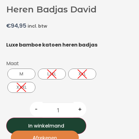
Heren Badjas David
€
94,95
incl. btw
Luxe bamboe katoen heren badjas
Maat
M
L/XL
XXL
XXXL
-
+
In winkelmand
Afrekenen