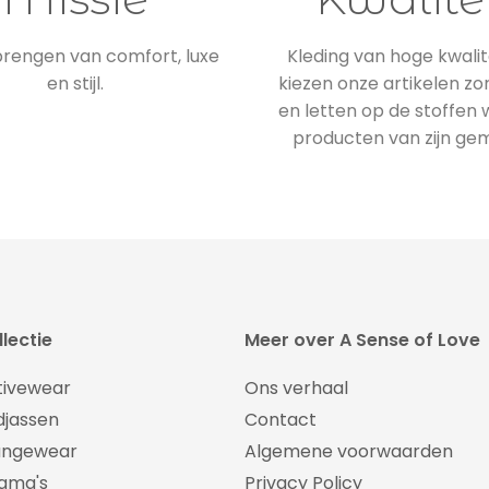
engen van comfort, luxe
Kleding van hoge kwalite
en stijl.
kiezen onze artikelen zo
en letten op de stoffen
producten van zijn ge
lectie
Meer over A Sense of Love
tivewear
Ons verhaal
djassen
Contact
ungewear
Algemene voorwaarden
jama's
Privacy Policy