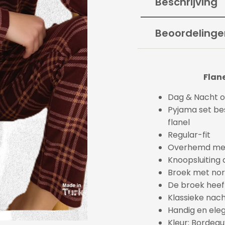
Beschrijving
Beoordelinge
Flane
Dag & Nacht 
Pyjama set bes
flanel
Regular-fit
Overhemd met
Knoopsluiting
Broek met no
De broek heeft
Klassieke nach
Handig en ele
Kleur: Bordeau