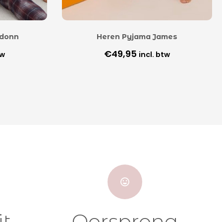
ndonn
Heren Pyjama James
€
49,95
tw
incl. btw
it
Oorsprong