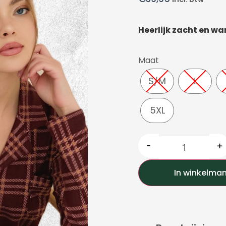
Heerlijk zacht en w
Maat
S/M
L
5XL
-
+
In winkelma