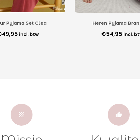
ur Pyjama Set Clea
Heren Pyjama Bra
€
49,95
€
54,95
incl. btw
incl. b
Missie
Kwalite