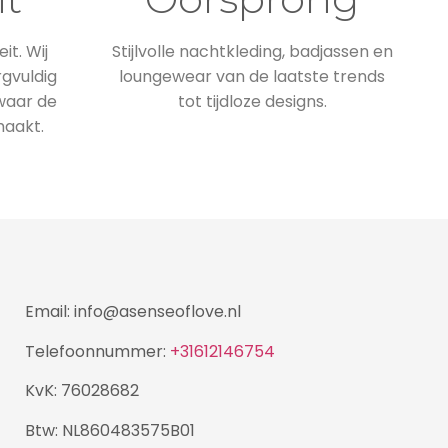
it. Wij
Stijlvolle nachtkleding, badjassen en
rgvuldig
loungewear van de laatste trends
 waar de
tot tijdloze designs.
maakt.
Email: info@asenseoflove.nl
Telefoonnummer:
+31612146754
KvK: 76028682
Btw: NL860483575B01