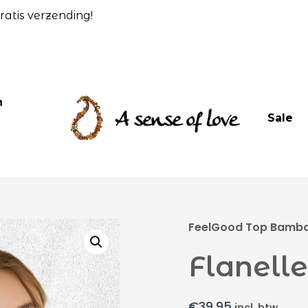
atis verzending!
n
Sale
FeelGood Top Bamboe
Flanell
€
39,95
incl. btw