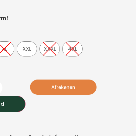
arm!
XL
XXL
XXXL
4XL
Afrekenen
nd