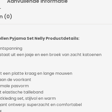
Aanvullende informatie
n (0)
llen Pyjama Set Nelly Productdetails:
ontspanning
taat uit een jasje en een broek van zacht katoenen
 een platte kraag en lange mouwen
 aan de voorkant
rmale pasvorm
 elastische tailleband
tkleding set, stijlvol en warm
gant ontwerp: superzacht en comfortabel
x