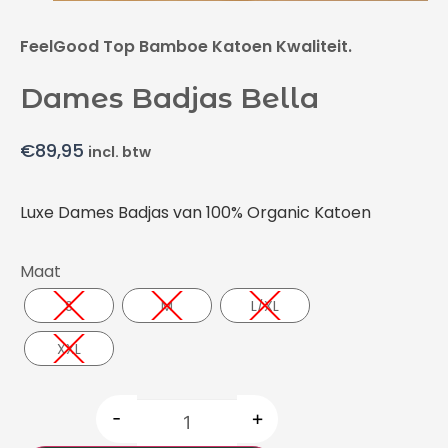
FeelGood Top Bamboe Katoen Kwaliteit.
Dames Badjas Bella
€
89,95
incl. btw
Luxe Dames Badjas van 100% Organic Katoen
Maat
S
M
L/XL
XXL
-
+