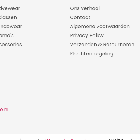
tivewear
Ons verhaal
djassen
Contact
ungewear
Algemene voorwaarden
jama's
Privacy Policy
cessories
Verzenden & Retourneren
Klachten regeling
e.nl