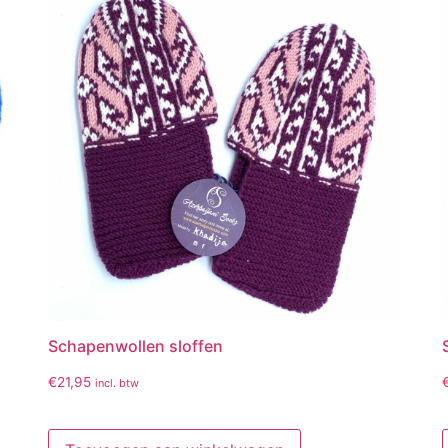
Schapenwollen sloffen
€
21,95
incl. btw