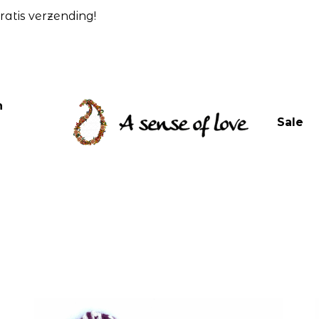
atis verzending!
n
Sale