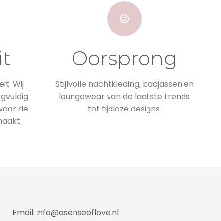
it
Oorsprong
it. Wij
Stijlvolle nachtkleding, badjassen en
rgvuldig
loungewear van de laatste trends
 waar de
tot tijdloze designs.
maakt.
Email: info@asenseoflove.nl