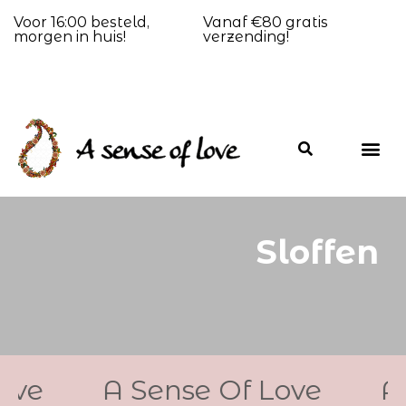
Email: info@asenseoflove.nl
Telefoonnummer:
+31612146754
KvK: 76028682
Btw: NL860483575B01
Schrijf je in voor nieuwsbrief
Abonneer