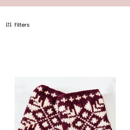
© 2024 A Sense of Love. Webdevelopment by
Trone.nl
De waardering van asenseoflove.nl bij
WebwinkelKeur
Reviews
is 9.0/10 gebaseerd op 67 reviews.