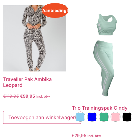
Aanbieding!
Traveller Pak Ambika
Leopard
€
119,95
€
99,95
incl. btw
Trio Trainingspak Cindy
Toevoegen aan winkelwagen
€
29,95
incl. btw