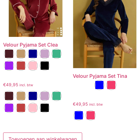
Velour Pyjama Set Clea
Velour Pyjama Set Tina
€
49,95
incl. btw
€
49,95
incl. btw
Toevoegen aan winkelwagen