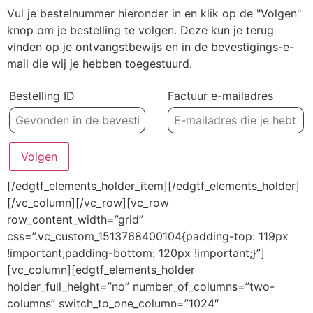
Vul je bestelnummer hieronder in en klik op de "Volgen"
knop om je bestelling te volgen. Deze kun je terug
vinden op je ontvangstbewijs en in de bevestigings-e-
mail die wij je hebben toegestuurd.
Bestelling ID
Factuur e-mailadres
Volgen
[/edgtf_elements_holder_item][/edgtf_elements_holder]
[/vc_column][/vc_row][vc_row
row_content_width=”grid”
css=”.vc_custom_1513768400104{padding-top: 119px
!important;padding-bottom: 120px !important;}”]
[vc_column][edgtf_elements_holder
holder_full_height=”no” number_of_columns=”two-
columns” switch_to_one_column=”1024″