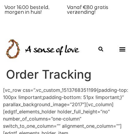
Voor 16:00 besteld,
Vanaf €80 gratis
morgen in huis!
verzending!
Order Tracking
[vc_row css=”.vc_custom_1513768351199{padding-top:
100px !important;padding-bottom: 51px !important;}”
parallax_background_image=”2017″][vc_column]
[edgtf_elements_holder holder_full_height=”no”
number_of_columns=”one-column”
switch_to_one_column=”” alignment_one_column=””]
[edgtf_elements_holder_item