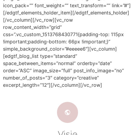
icon_pack=”” font_weight=”” text_transform=”” link=”#”]
[/edgtf_elements_holder_item][/edgtf_elements_holder]
[/vc_column][/vc_row][vc_row
row_content_width=”grid”
css=”.vc_custom_1513768430771{padding-top: 115px
!important;padding-bottom: 66px !important;}”
simple_background_color=”#eeeee6″][vc_column]
[edgtf_blog_list type=”standard”
space_between_items=”normal” orderby=”date”
order=”ASC” image_size=”full” post_info_image=”no”
number_of_posts=”3″ category=”creative”
excerpt_length=”12″][/vc_column][/vc_row]
Visie