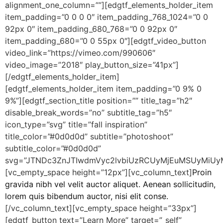
alignment_one_column=””][edgtf_elements_holder_item
item_padding=”0 0 0 0″ item_padding_768_1024=”0 0
92px 0″ item_padding_680_768=”0 0 92px 0″
item_padding_680=”0 0 55px 0″][edgtf_video_button
video_link=”https://vimeo.com/990606″
video_image=”2018″ play_button_size=”41px”]
[/edgtf_elements_holder_item]
[edgtf_elements_holder_item item_padding=”0 9% 0
9%”][edgtf_section_title position=”” title_tag=”h2″
disable_break_words=”no” subtitle_tag=”h5″
icon_type=”svg” title=”fall inspiration”
title_color=”#0d0d0d” subtitle=”photoshoot”
subtitle_color=”#0d0d0d”
svg=”JTNDc3ZnJTIwdmVyc2lvbiUzRCUyMjEuMSUyMiUy
[vc_empty_space height=”12px”][vc_column_text]
Proin
gravida nibh vel velit auctor aliquet. Aenean sollicitudin,
lorem quis bibendum auctor, nisi elit conse.
[/vc_column_text][vc_empty_space height=”33px”]
[edgtf_button text=”Learn More” target=”_self”