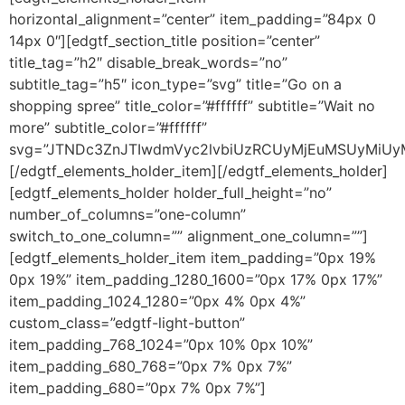
horizontal_alignment=”center” item_padding=”84px 0
14px 0″][edgtf_section_title position=”center”
title_tag=”h2″ disable_break_words=”no”
subtitle_tag=”h5″ icon_type=”svg” title=”Go on a
shopping spree” title_color=”#ffffff” subtitle=”Wait no
more” subtitle_color=”#ffffff”
svg=”JTNDc3ZnJTIwdmVyc2lvbiUzRCUyMjEuMSUyMiUy
[/edgtf_elements_holder_item][/edgtf_elements_holder]
[edgtf_elements_holder holder_full_height=”no”
number_of_columns=”one-column”
switch_to_one_column=”” alignment_one_column=””]
[edgtf_elements_holder_item item_padding=”0px 19%
0px 19%” item_padding_1280_1600=”0px 17% 0px 17%”
item_padding_1024_1280=”0px 4% 0px 4%”
custom_class=”edgtf-light-button”
item_padding_768_1024=”0px 10% 0px 10%”
item_padding_680_768=”0px 7% 0px 7%”
item_padding_680=”0px 7% 0px 7%”]